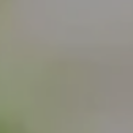
Benidorm
Finestrat
Building
Garage / Parking