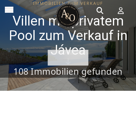
IMMOBILIEN ZUM VERKAUF
Villen mit privatem
Pool zum Verkauf in
Jávea
VER PROPIEDADES
108
Immobilien gefunden